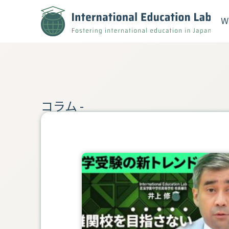
内
容
W
を
ス
キ
ッ
プ
コラム -