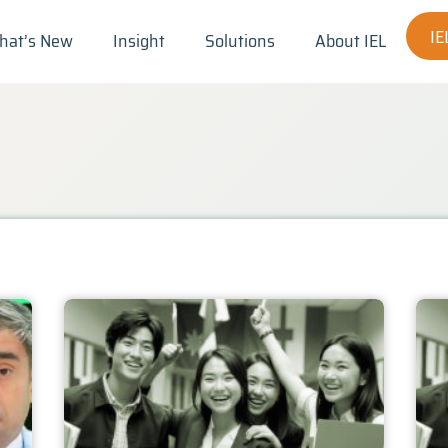
I
hat’s New
Insight
Solutions
About IEL